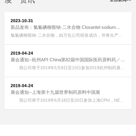
2023-10-31
新品发布：氯氰碘柳胺钠·二水合物 Closantel sodium
dihydrate [61438-64-0] 上线
氯氰碘柳胺钠·二水合物，由万化公司研发成功，并将生产技
术转让给我公司生产。 氯氰碘柳胺钠·二水合物 Closantel
sodium dihydrate [61438-64-0] 又名：克罗散泰钠，是一种
兽药，用作抗寄生虫药物。 按照《欧洲药典》检测，纯度
2019-04-24
HPLC：≥99.5%，单一杂质：＜0.2%； 淡黄色粉末；溶液色
展会通知--杭州API China第82届中国国际医药原料药／中
度：＜GY4； 水分：±5%。
间体／包材／设备交易会
我公司将于2019年5月8日至10日参加2019杭州制药展
(APIChina)国际医药制药展，地址：浙江省杭州市萧山区钱江
世纪城奔竞大道353号，展位号：1DQ17。 热烈欢迎广大客
户朋友光临本公司展位！
2019-04-24
展会通知--上海第十九届世界制药原料中国展
我公司将于2019年6月18日至20日参加上海CPhI，NEX
，ICSE &bioLIVE China 2019第十九届世界制药原料中国
展，地址：上海新国际博览中心(浦东)，展位号：E6G75。
热烈欢迎广大客户朋友光临本公司展位！