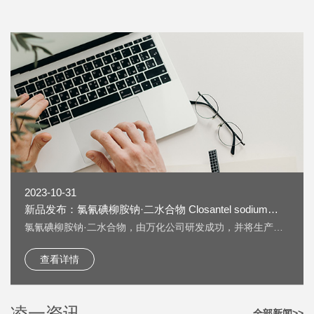
2023-10-31
新品发布：氯氰碘柳胺钠·二水合物 Closantel sodium
dihydrate [61438-64-0] 上线
氯氰碘柳胺钠·二水合物，由万化公司研发成功，并将生产技
术转让给我公司生产。 氯氰碘柳胺钠·二水合物 Closantel
sodium dihydrate [61438-64-0] 又名：克罗散泰钠，是一种
查看详情
兽药，用作抗寄生虫药物。 按照《欧洲药典》检测，纯度
HPLC：≥99.5%，单一杂质：＜0.2%； 淡黄色粉末；溶液色
度：＜GY4； 水分：±5%。
凌一资讯
全部新闻>>