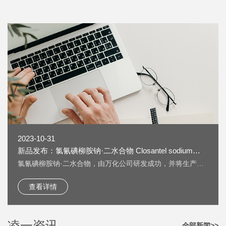
2023-10-31
新品发布：氯氰碘柳胺钠·二水合物 Closantel sodium
dihydrate [61438-64-0] 上线
氯氰碘柳胺钠·二水合物，由万化公司研发成功，并将生产技
术转让给我公司生产。 氯氰碘柳胺钠·二水合物 Closantel
sodium dihydrate [61438-64-0] 又名：克罗散泰钠，是一种
查看详情
兽药，用作抗寄生虫药物。 按照《欧洲药典》检测，纯度
HPLC：≥99.5%，单一杂质：＜0.2%； 淡黄色粉末；溶液色
度：＜GY4； 水分：±5%。
凌一资讯
全部新闻>>