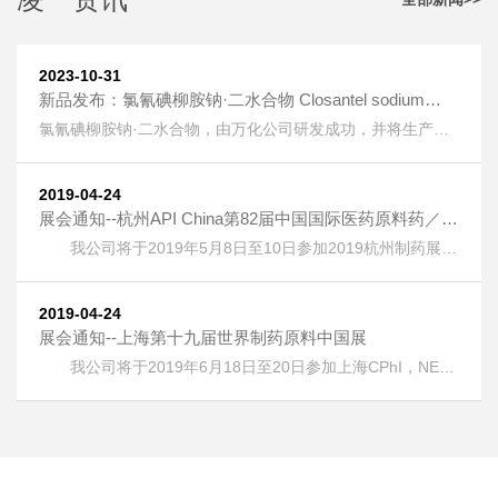
2023-10-31
新品发布：氯氰碘柳胺钠·二水合物 Closantel sodium
dihydrate [61438-64-0] 上线
氯氰碘柳胺钠·二水合物，由万化公司研发成功，并将生产技
术转让给我公司生产。 氯氰碘柳胺钠·二水合物 Closantel
sodium dihydrate [61438-64-0] 又名：克罗散泰钠，是一种
兽药，用作抗寄生虫药物。 按照《欧洲药典》检测，纯度
2019-04-24
HPLC：≥99.5%，单一杂质：＜0.2%； 淡黄色粉末；溶液色
展会通知--杭州API China第82届中国国际医药原料药／中
度：＜GY4； 水分：±5%。
间体／包材／设备交易会
我公司将于2019年5月8日至10日参加2019杭州制药展
(APIChina)国际医药制药展，地址：浙江省杭州市萧山区钱江
世纪城奔竞大道353号，展位号：1DQ17。 热烈欢迎广大客
户朋友光临本公司展位！
2019-04-24
展会通知--上海第十九届世界制药原料中国展
我公司将于2019年6月18日至20日参加上海CPhI，NEX
，ICSE &bioLIVE China 2019第十九届世界制药原料中国
展，地址：上海新国际博览中心(浦东)，展位号：E6G75。
热烈欢迎广大客户朋友光临本公司展位！