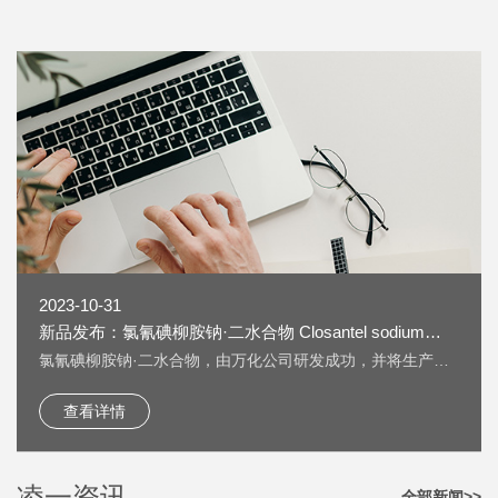
2023-10-31
新品发布：氯氰碘柳胺钠·二水合物 Closantel sodium
dihydrate [61438-64-0] 上线
氯氰碘柳胺钠·二水合物，由万化公司研发成功，并将生产技
术转让给我公司生产。 氯氰碘柳胺钠·二水合物 Closantel
sodium dihydrate [61438-64-0] 又名：克罗散泰钠，是一种
查看详情
兽药，用作抗寄生虫药物。 按照《欧洲药典》检测，纯度
HPLC：≥99.5%，单一杂质：＜0.2%； 淡黄色粉末；溶液色
度：＜GY4； 水分：±5%。
凌一资讯
全部新闻>>