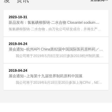
2023-10-31
新品发布：氯氰碘柳胺钠·二水合物 Closantel sodium
dihydrate [61438-64-0] 上线
氯氰碘柳胺钠·二水合物，由万化公司研发成功，并将生产技
术转让给我公司生产。 氯氰碘柳胺钠·二水合物 Closantel
sodium dihydrate [61438-64-0] 又名：克罗散泰钠，是一种
兽药，用作抗寄生虫药物。 按照《欧洲药典》检测，纯度
2019-04-24
HPLC：≥99.5%，单一杂质：＜0.2%； 淡黄色粉末；溶液色
展会通知--杭州API China第82届中国国际医药原料药／中
度：＜GY4； 水分：±5%。
间体／包材／设备交易会
我公司将于2019年5月8日至10日参加2019杭州制药展
(APIChina)国际医药制药展，地址：浙江省杭州市萧山区钱江
世纪城奔竞大道353号，展位号：1DQ17。 热烈欢迎广大客
户朋友光临本公司展位！
2019-04-24
展会通知--上海第十九届世界制药原料中国展
我公司将于2019年6月18日至20日参加上海CPhI，NEX
，ICSE &bioLIVE China 2019第十九届世界制药原料中国
展，地址：上海新国际博览中心(浦东)，展位号：E6G75。
热烈欢迎广大客户朋友光临本公司展位！