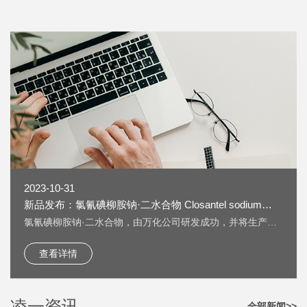
2023-10-31
新品发布：氯氰碘柳胺钠·二水合物 Closantel sodium
dihydrate [61438-64-0] 上线
氯氰碘柳胺钠·二水合物，由万化公司研发成功，并将生产技
术转让给我公司生产。 氯氰碘柳胺钠·二水合物 Closantel
sodium dihydrate [61438-64-0] 又名：克罗散泰钠，是一种
查看详情
兽药，用作抗寄生虫药物。 按照《欧洲药典》检测，纯度
HPLC：≥99.5%，单一杂质：＜0.2%； 淡黄色粉末；溶液色
度：＜GY4； 水分：±5%。
凌一资讯
全部新闻>>