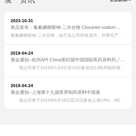
2023-10-31
新品发布：氯氰碘柳胺钠·二水合物 Closantel sodium
dihydrate [61438-64-0] 上线
氯氰碘柳胺钠·二水合物，由万化公司研发成功，并将生产技
术转让给我公司生产。 氯氰碘柳胺钠·二水合物 Closantel
sodium dihydrate [61438-64-0] 又名：克罗散泰钠，是一种
兽药，用作抗寄生虫药物。 按照《欧洲药典》检测，纯度
2019-04-24
HPLC：≥99.5%，单一杂质：＜0.2%； 淡黄色粉末；溶液色
展会通知--杭州API China第82届中国国际医药原料药／中
度：＜GY4； 水分：±5%。
间体／包材／设备交易会
我公司将于2019年5月8日至10日参加2019杭州制药展
(APIChina)国际医药制药展，地址：浙江省杭州市萧山区钱江
世纪城奔竞大道353号，展位号：1DQ17。 热烈欢迎广大客
户朋友光临本公司展位！
2019-04-24
展会通知--上海第十九届世界制药原料中国展
我公司将于2019年6月18日至20日参加上海CPhI，NEX
，ICSE &bioLIVE China 2019第十九届世界制药原料中国
展，地址：上海新国际博览中心(浦东)，展位号：E6G75。
热烈欢迎广大客户朋友光临本公司展位！