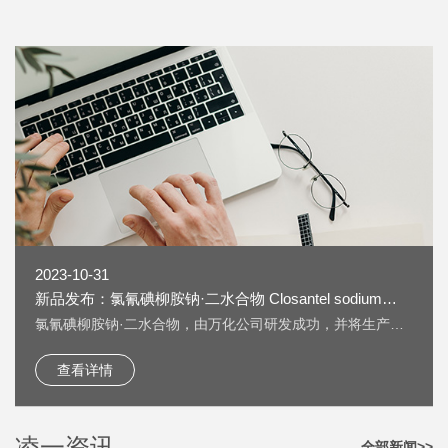
2023-10-31
新品发布：氯氰碘柳胺钠·二水合物 Closantel sodium
dihydrate [61438-64-0] 上线
氯氰碘柳胺钠·二水合物，由万化公司研发成功，并将生产技
术转让给我公司生产。 氯氰碘柳胺钠·二水合物 Closantel
sodium dihydrate [61438-64-0] 又名：克罗散泰钠，是一种
查看详情
兽药，用作抗寄生虫药物。 按照《欧洲药典》检测，纯度
HPLC：≥99.5%，单一杂质：＜0.2%； 淡黄色粉末；溶液色
度：＜GY4； 水分：±5%。
凌一资讯
全部新闻>>