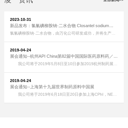
2023-10-31
新品发布：氯氰碘柳胺钠·二水合物 Closantel sodium
dihydrate [61438-64-0] 上线
氯氰碘柳胺钠·二水合物，由万化公司研发成功，并将生产技
术转让给我公司生产。 氯氰碘柳胺钠·二水合物 Closantel
sodium dihydrate [61438-64-0] 又名：克罗散泰钠，是一种
兽药，用作抗寄生虫药物。 按照《欧洲药典》检测，纯度
2019-04-24
HPLC：≥99.5%，单一杂质：＜0.2%； 淡黄色粉末；溶液色
展会通知--杭州API China第82届中国国际医药原料药／中
度：＜GY4； 水分：±5%。
间体／包材／设备交易会
我公司将于2019年5月8日至10日参加2019杭州制药展
(APIChina)国际医药制药展，地址：浙江省杭州市萧山区钱江
世纪城奔竞大道353号，展位号：1DQ17。 热烈欢迎广大客
户朋友光临本公司展位！
2019-04-24
展会通知--上海第十九届世界制药原料中国展
我公司将于2019年6月18日至20日参加上海CPhI，NEX
，ICSE &bioLIVE China 2019第十九届世界制药原料中国
展，地址：上海新国际博览中心(浦东)，展位号：E6G75。
热烈欢迎广大客户朋友光临本公司展位！