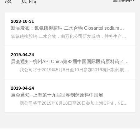
2023-10-31
新品发布：氯氰碘柳胺钠·二水合物 Closantel sodium
dihydrate [61438-64-0] 上线
氯氰碘柳胺钠·二水合物，由万化公司研发成功，并将生产技
术转让给我公司生产。 氯氰碘柳胺钠·二水合物 Closantel
sodium dihydrate [61438-64-0] 又名：克罗散泰钠，是一种
兽药，用作抗寄生虫药物。 按照《欧洲药典》检测，纯度
2019-04-24
HPLC：≥99.5%，单一杂质：＜0.2%； 淡黄色粉末；溶液色
展会通知--杭州API China第82届中国国际医药原料药／中
度：＜GY4； 水分：±5%。
间体／包材／设备交易会
我公司将于2019年5月8日至10日参加2019杭州制药展
(APIChina)国际医药制药展，地址：浙江省杭州市萧山区钱江
世纪城奔竞大道353号，展位号：1DQ17。 热烈欢迎广大客
户朋友光临本公司展位！
2019-04-24
展会通知--上海第十九届世界制药原料中国展
我公司将于2019年6月18日至20日参加上海CPhI，NEX
，ICSE &bioLIVE China 2019第十九届世界制药原料中国
展，地址：上海新国际博览中心(浦东)，展位号：E6G75。
热烈欢迎广大客户朋友光临本公司展位！