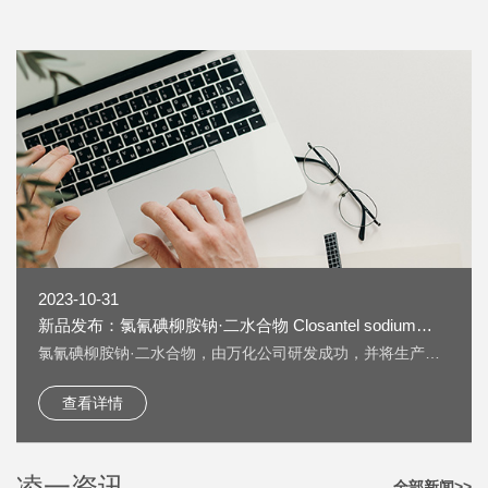
2023-10-31
新品发布：氯氰碘柳胺钠·二水合物 Closantel sodium
dihydrate [61438-64-0] 上线
氯氰碘柳胺钠·二水合物，由万化公司研发成功，并将生产技
术转让给我公司生产。 氯氰碘柳胺钠·二水合物 Closantel
sodium dihydrate [61438-64-0] 又名：克罗散泰钠，是一种
查看详情
兽药，用作抗寄生虫药物。 按照《欧洲药典》检测，纯度
HPLC：≥99.5%，单一杂质：＜0.2%； 淡黄色粉末；溶液色
度：＜GY4； 水分：±5%。
凌一资讯
全部新闻>>