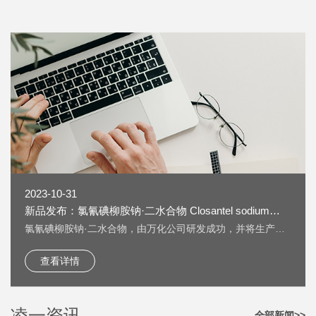
2023-10-31
新品发布：氯氰碘柳胺钠·二水合物 Closantel sodium
dihydrate [61438-64-0] 上线
氯氰碘柳胺钠·二水合物，由万化公司研发成功，并将生产技
术转让给我公司生产。 氯氰碘柳胺钠·二水合物 Closantel
sodium dihydrate [61438-64-0] 又名：克罗散泰钠，是一种
查看详情
兽药，用作抗寄生虫药物。 按照《欧洲药典》检测，纯度
HPLC：≥99.5%，单一杂质：＜0.2%； 淡黄色粉末；溶液色
度：＜GY4； 水分：±5%。
凌一资讯
全部新闻>>