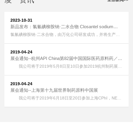
2023-10-31
新品发布：氯氰碘柳胺钠·二水合物 Closantel sodium
dihydrate [61438-64-0] 上线
氯氰碘柳胺钠·二水合物，由万化公司研发成功，并将生产技
术转让给我公司生产。 氯氰碘柳胺钠·二水合物 Closantel
sodium dihydrate [61438-64-0] 又名：克罗散泰钠，是一种
兽药，用作抗寄生虫药物。 按照《欧洲药典》检测，纯度
2019-04-24
HPLC：≥99.5%，单一杂质：＜0.2%； 淡黄色粉末；溶液色
展会通知--杭州API China第82届中国国际医药原料药／中
度：＜GY4； 水分：±5%。
间体／包材／设备交易会
我公司将于2019年5月8日至10日参加2019杭州制药展
(APIChina)国际医药制药展，地址：浙江省杭州市萧山区钱江
世纪城奔竞大道353号，展位号：1DQ17。 热烈欢迎广大客
户朋友光临本公司展位！
2019-04-24
展会通知--上海第十九届世界制药原料中国展
我公司将于2019年6月18日至20日参加上海CPhI，NEX
，ICSE &bioLIVE China 2019第十九届世界制药原料中国
展，地址：上海新国际博览中心(浦东)，展位号：E6G75。
热烈欢迎广大客户朋友光临本公司展位！