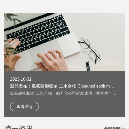
2023-10-31
新品发布：氯氰碘柳胺钠·二水合物 Closantel sodium
dihydrate [61438-64-0] 上线
氯氰碘柳胺钠·二水合物，由万化公司研发成功，并将生产技
术转让给我公司生产。 氯氰碘柳胺钠·二水合物 Closantel
sodium dihydrate [61438-64-0] 又名：克罗散泰钠，是一种
查看详情
兽药，用作抗寄生虫药物。 按照《欧洲药典》检测，纯度
HPLC：≥99.5%，单一杂质：＜0.2%； 淡黄色粉末；溶液色
度：＜GY4； 水分：±5%。
凌一资讯
全部新闻>>