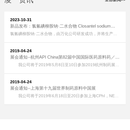
2023-10-31
新品发布：氯氰碘柳胺钠·二水合物 Closantel sodium
dihydrate [61438-64-0] 上线
氯氰碘柳胺钠·二水合物，由万化公司研发成功，并将生产技
术转让给我公司生产。 氯氰碘柳胺钠·二水合物 Closantel
sodium dihydrate [61438-64-0] 又名：克罗散泰钠，是一种
兽药，用作抗寄生虫药物。 按照《欧洲药典》检测，纯度
2019-04-24
HPLC：≥99.5%，单一杂质：＜0.2%； 淡黄色粉末；溶液色
展会通知--杭州API China第82届中国国际医药原料药／中
度：＜GY4； 水分：±5%。
间体／包材／设备交易会
我公司将于2019年5月8日至10日参加2019杭州制药展
(APIChina)国际医药制药展，地址：浙江省杭州市萧山区钱江
世纪城奔竞大道353号，展位号：1DQ17。 热烈欢迎广大客
户朋友光临本公司展位！
2019-04-24
展会通知--上海第十九届世界制药原料中国展
我公司将于2019年6月18日至20日参加上海CPhI，NEX
，ICSE &bioLIVE China 2019第十九届世界制药原料中国
展，地址：上海新国际博览中心(浦东)，展位号：E6G75。
热烈欢迎广大客户朋友光临本公司展位！