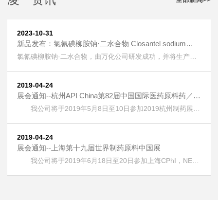
2023-10-31
新品发布：氯氰碘柳胺钠·二水合物 Closantel sodium
dihydrate [61438-64-0] 上线
氯氰碘柳胺钠·二水合物，由万化公司研发成功，并将生产技
术转让给我公司生产。 氯氰碘柳胺钠·二水合物 Closantel
sodium dihydrate [61438-64-0] 又名：克罗散泰钠，是一种
兽药，用作抗寄生虫药物。 按照《欧洲药典》检测，纯度
2019-04-24
HPLC：≥99.5%，单一杂质：＜0.2%； 淡黄色粉末；溶液色
展会通知--杭州API China第82届中国国际医药原料药／中
度：＜GY4； 水分：±5%。
间体／包材／设备交易会
我公司将于2019年5月8日至10日参加2019杭州制药展
(APIChina)国际医药制药展，地址：浙江省杭州市萧山区钱江
世纪城奔竞大道353号，展位号：1DQ17。 热烈欢迎广大客
户朋友光临本公司展位！
2019-04-24
展会通知--上海第十九届世界制药原料中国展
我公司将于2019年6月18日至20日参加上海CPhI，NEX
，ICSE &bioLIVE China 2019第十九届世界制药原料中国
展，地址：上海新国际博览中心(浦东)，展位号：E6G75。
热烈欢迎广大客户朋友光临本公司展位！