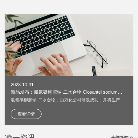
2023-10-31
新品发布：氯氰碘柳胺钠·二水合物 Closantel sodium
dihydrate [61438-64-0] 上线
氯氰碘柳胺钠·二水合物，由万化公司研发成功，并将生产技
术转让给我公司生产。 氯氰碘柳胺钠·二水合物 Closantel
sodium dihydrate [61438-64-0] 又名：克罗散泰钠，是一种
查看详情
兽药，用作抗寄生虫药物。 按照《欧洲药典》检测，纯度
HPLC：≥99.5%，单一杂质：＜0.2%； 淡黄色粉末；溶液色
度：＜GY4； 水分：±5%。
凌一资讯
全部新闻>>